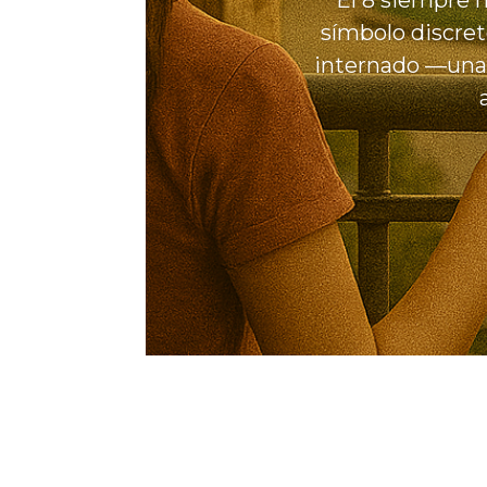
El 8 siempre h
símbolo discret
internado —una 