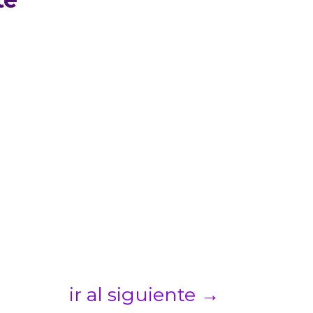
ir al siguiente
→