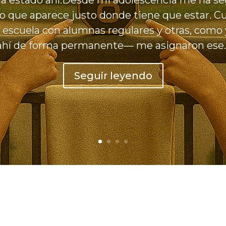
a estado ahí.Desde mi adolescencia me ha s
o que aparece justo donde tiene que estar. Cu
escuela con alumnas regulares y otras, como 
ahí de forma permanente— me asignaron ese..
Seguir leyendo