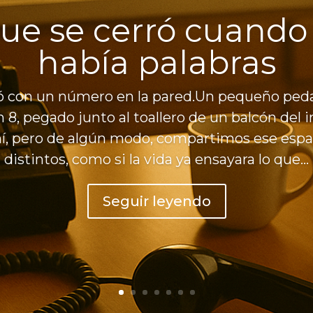
que se cerró cuando
había palabras
con un número en la pared.Un pequeño peda
8, pegado junto al toallero de un balcón del
í, pero de algún modo, compartimos ese esp
distintos, como si la vida ya ensayara lo que...
Seguir leyendo