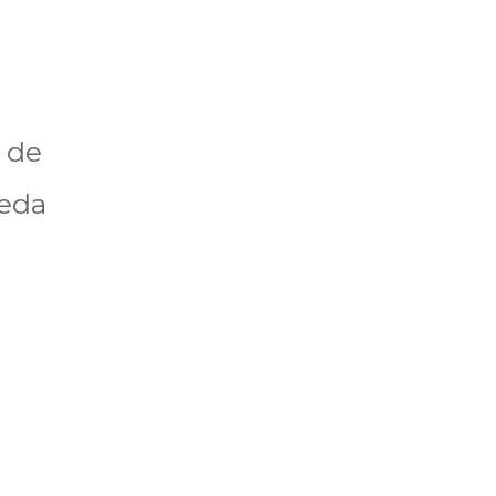
s de
ueda